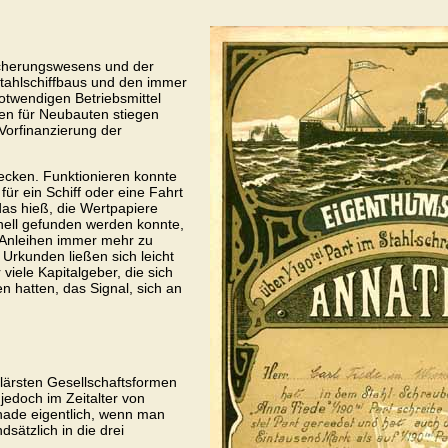
icherungswesens und der
Stahlschiffbaus und den immer
otwendigen Betriebsmittel
en für Neubauten stiegen
Vorfinanzierung der
ecken. Funktionieren konnte
für ein Schiff oder eine Fahrt
das hieß, die Wertpapiere
hnell gefunden werden konnte,
d Anleihen immer mehr zu
 Urkunden ließen sich leicht
iele Kapitalgeber, die sich
n hatten, das Signal, sich an
ulärsten Gesellschaftsformen
jedoch im Zeitalter von
hade eigentlich, wenn man
dsätzlich in die drei