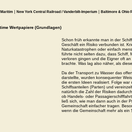
|
|
|
Maritim
New York Central Railroad / Vanderbilt-Imperium
Baltimore & Ohio 
time Wertpapiere (Grundlagen)
Schon früh erkannte man in der Schiff
Geschäft ein Risiko verbunden ist. Kr
Naturkatastrophen oder einfach mensch
führte nicht selten dazu, dass Schiff
verloren gingen und die Eigner oft a
brachte. Was lag also näher, als diese
Da der Transport zu Wasser das offens
darstellte, wurden konsequenter Weis
die ersten Ideen realisiert. Folge wa
Schiffsanteilen (Parten) und vereinzel
natürlich die Zahl der Risiken dadurch
ob Handels- oder Passagierschifffahrt,
ließ sich, wie man dann auch in der Pra
Gemeinschaft einfacher tragen. Beson
wenn die Gemeinschaft mehr als ein S