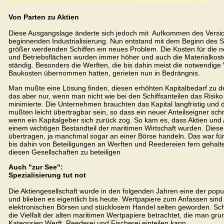
Von Parten zu Aktien
Diese Ausgangslage änderte sich jedoch mit Aufkommen des Vers
beginnenden Industrialisierung. Nun entstand mit dem Beginn des 
größer werdenden Schiffen ein neues Problem. Die Kosten für die n
und Betriebsflächen wurden immer höher und auch die Materialkost
ständig. Besonders die Werften, die bis dahin meist die notwendige 
Baukosten übernommen hatten, gerieten nun in Bedrängnis.
Man mußte eine Lösung finden, diesen erhöhten Kapitalbedarf zu d
das aber nur, wenn man nicht wie bei den Schiffsanteilen das Risiko 
minimierte. Die Unternehmen brauchten das Kapital langfristig und 
mußten leicht übertragbar sein, so dass ein neuer Anteilseigner sc
wenn ein Kapitalgeber sich zurück zog. So kam es, dass Aktien un
einem wichtigen Bestandteil der maritimen Wirtschaft wurden. Diese
übertragen, ja manchmal sogar an einer Börse handeln. Das war für v
bis dahin von Beteiligungen an Werften und Reedereien fern gehalte
diesen Gesellschaften zu beteiligen
Auch "zur See":
Spezialisierung tut not
Die Aktiengesellschaft wurde in den folgenden Jahren eine der pop
und blieben es eigentlich bis heute. Wertpapiere zum Anfassen sind 
elektronischen Börsen und stücklosem Handel selten geworden. Sc
die Vielfalt der alten maritimen Wertpapiere betrachtet, die man grun
Kategorien Werft, Reederei und Fischerei einteilen kann.